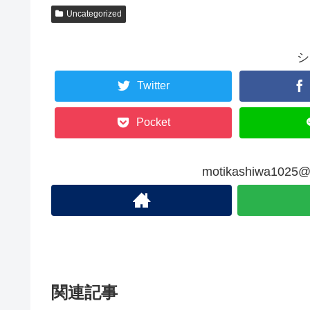
Uncategorized
シ
Twitter
Pocket
motikashiwa10
関連記事